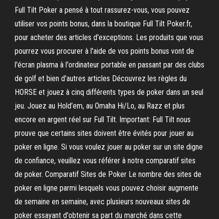
Full Tilt Poker a pensé à tout rassurez-vous, vous pouvez
utiliser vos points bonus, dans la boutique Full Tilt Poker.fr,
pour acheter des articles d'exceptions. Les produits que vous
pourrez vous procurer à l'aide de vos points bonus vont de
l'écran plasma à l'ordinateur portable en passant par des clubs
de golf et bien d'autres articles Découvrez les règles du
HORSE et jouez à cinq différents types de poker dans un seul
jeu. Jouez au Hold’em, au Omaha Hi/Lo, au Razz et plus
encore en argent réel sur Full Tilt. Important: Full Tilt nous
prouve que certains sites doivent être évités pour jouer au
poker en ligne. Si vous voulez jouer au poker sur un site digne
de confiance, veuillez vous référer à notre comparatif sites
de poker. Comparatif Sites de Poker Le nombre des sites de
poker en ligne parmi lesquels vous pouvez choisir augmente
de semaine en semaine, avec plusieurs nouveaux sites de
poker essayant d'obtenir sa part du marché dans cette