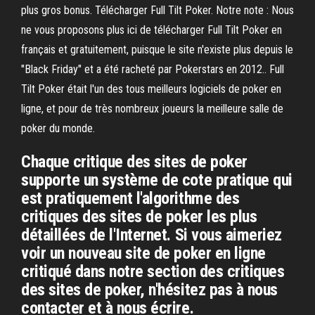
plus gros bonus. Télécharger Full Tilt Poker. Notre note : Nous
ne vous proposons plus ici de télécharger Full Tilt Poker en
français et gratuitement, puisque le site n'existe plus depuis le
"Black Friday" et a été racheté par Pokerstars en 2012.. Full
Tilt Poker était l'un des tous meilleurs logiciels de poker en
ligne, et pour de très nombreux joueurs la meilleure salle de
poker du monde.
Chaque critique des sites de poker
supporte un système de cote pratique qui
est pratiquement l'algorithme des
critiques des sites de poker les plus
détaillées de l'Internet. Si vous aimeriez
voir un nouveau site de poker en ligne
critiqué dans notre section des critiques
des sites de poker, n'hésitez pas à nous
contacter et à nous écrire.