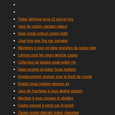
Poker defense nova x2 secret mix
Jeux de casino caesars palace
Deer creek school casino night
Joue trop une fois par semaine
Machines à sous en ligne gratuites du casino ilani
Larmes pour les peurs winstar casino
Collection de plugins peek poker rte
Quien invento el poker texas holdem
Emplacements gratuits pour la forêt de cristal
Gratuit texas holdem phoenix az
Jeux de machines à sous akafuji gratuits
Machine à sous oiseaux et abeilles
Casino poussé à perte par le brésil
Casino regina diamant poker classique