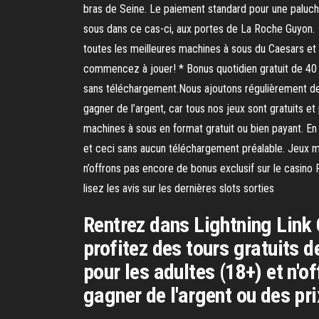
bras de Seine. Le paiement standard pour une paluche
sous dans ce cas-ci, aux portes de La Roche Guyon.
toutes les meilleures machines à sous du Caesars et 
commencez à jouer! * Bonus quotidien gratuit de 40 
sans téléchargement.Nous ajoutons régulièrement de n
gagner de l’argent, car tous nos jeux sont gratuits e
machines à sous en format gratuit ou bien payant. En
et ceci sans aucun téléchargement préalable. Jeux ma
n’offrons pas encore de bonus exclusif sur le casin
lisez les avis sur les dernières slots sorties
Rentrez dans Lightning Link 
profitez des tours gratuits 
pour les adultes (18+) et n'of
gagner de l'argent ou des pri