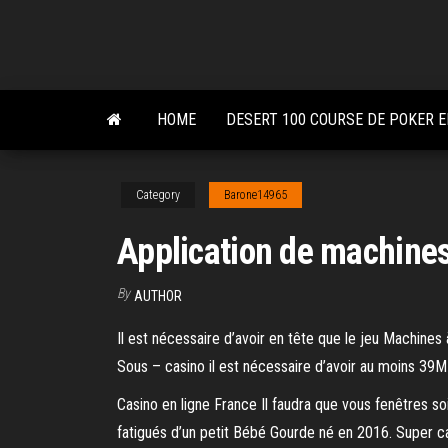
Skip
to
the
content
HOME
DESERT 100 COURSE DE POKER E
Category
Barone14965
Application de machines
By
AUTHOR
Il est nécessaire d’avoir en tête que le jeu Machines
Sous – casino il est nécessaire d’avoir au moins 39M 
Casino en ligne France Il faudra que vous fenêtres 
fatigués d’un petit Bébé Gourde né en 2016. Super c