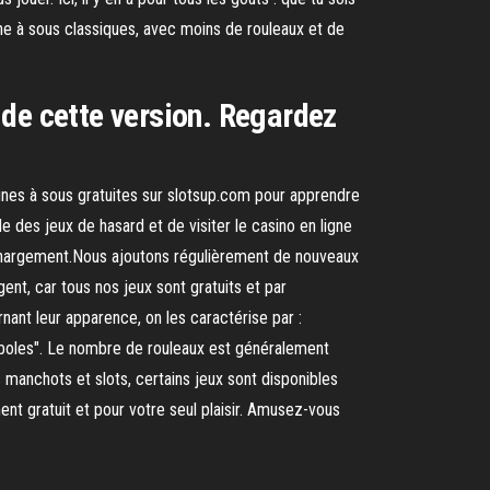
ne à sous classiques, avec moins de rouleaux et de
 de cette version. Regardez
ines à sous gratuites sur slotsup.com pour apprendre
e des jeux de hasard et de visiter le casino en ligne
léchargement.Nous ajoutons régulièrement de nouveaux
gent, car tous nos jeux sont gratuits et par
ant leur apparence, on les caractérise par :
mboles". Le nombre de rouleaux est généralement
manchots et slots, certains jeux sont disponibles
nt gratuit et pour votre seul plaisir. Amusez-vous