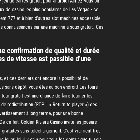
e jeu de cartes gratuit pour android! Aimez-vous ou
ux de casino les plus populaires de Las Vegas - ce
ment 777 et à bien d’autres slot machines accessible
vos connaissances sur une machine a sous gratuit.. Ces
ne confirmation de qualité et durée
s de vitesse est passible d’une
s, et ces derniers ont encore la possibilité de
nus sans dépôt, vous êtes au bon endroit! Les tours
tour gratuit est une chance de faire tourner les
de redistribution (RTP = « Return to player ») des
ivertissement à long terme, pour une bonne
e ce fait, Golden Riviera Casino invite les joueurs
s gratuites sans téléchargement. C’est vraiment très
jouer. Ici, il y en a pour tous les goûts : que tu sois