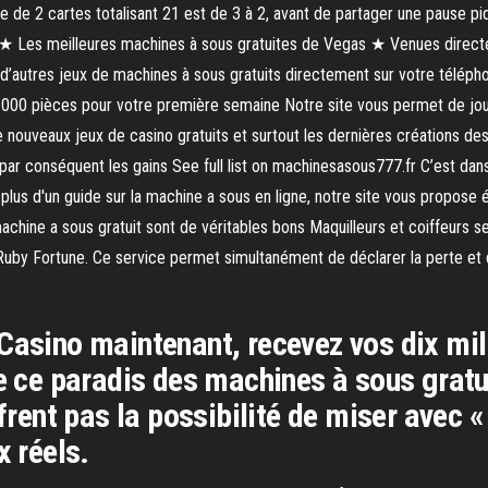
 de 2 cartes totalisant 21 est de 3 à 2, avant de partager une pause pi
 ★ Les meilleures machines à sous gratuites de Vegas ★ Venues direct
d’autres jeux de machines à sous gratuits directement sur votre téléph
000 pièces pour votre première semaine Notre site vous permet de joue
ouveaux jeux de casino gratuits et surtout les dernières créations des 
t par conséquent les gains See full list on machinesasous777.fr C’est dan
 plus d'un guide sur la machine a sous en ligne, notre site vous propose
chine a sous gratuit sont de véritables bons Maquilleurs et coiffeurs s
o Ruby Fortune. Ce service permet simultanément de déclarer la perte et
Casino maintenant, recevez vos dix mill
de ce paradis des machines à sous gratu
frent pas la possibilité de miser avec « 
x réels.