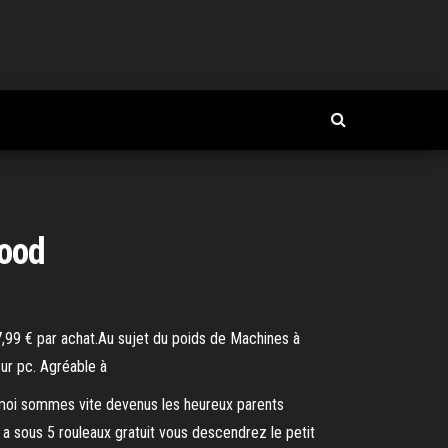
wood
07,99 € par achat.Au sujet du poids de Machines à
sur pc. Agréable à
t moi sommes vite devenus les heureux parents
a sous 5 rouleaux gratuit vous descendrez le petit