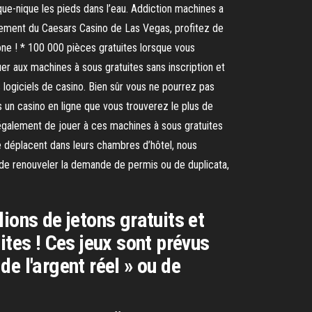
que-nique les pieds dans l’eau. Addiction machines a
ement du Caesars Casino de Las Vegas, profitez de
one ! * 100 000 pièces gratuites lorsque vous
r aux machines à sous gratuites sans inscription et
logiciels de casino. Bien sûr vous ne pourrez pas
s un casino en ligne que vous trouverez le plus de
 également de jouer à ces machines à sous gratuites
e déplacent dans leurs chambres d’hôtel, nous
 de renouveler la demande de permis ou de duplicata,
ions de jetons gratuits et
ites ! Ces jeux sont prévus
de l'argent réel » ou de