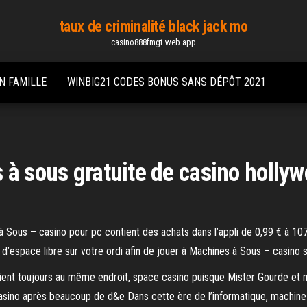
taux de criminalité black jack mo
casino888fmgt.web.app
N FAMILLE
WINBIG21 CODES BONUS SANS DÉPÔT 2021
 à sous gratuite de casino holly
 à Sous – casino pour pc contient des achats dans l’appli de 0,99 € à 1
d’espace libre sur votre ordi afin de jouer à Machines à Sous – casino 
soient toujours au même endroit, space casino puisque Mister Gourde e
asino après beaucoup de d&e Dans cette ère de l’informatique, machine 