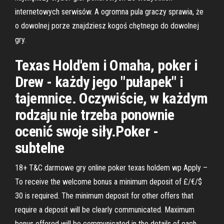
internetowych serwisów. A ogromna pula graczy sprawia, że
o dowolnej porze znajdziesz kogoś chętnego do dowolnej
gry.
Texas Hold'em i Omaha, poker i
Drew - każdy jego "pułapek" i
tajemnice. Oczywiście, w każdym
rodzaju nie trzeba ponownie
ocenić swoje siły.Poker -
subtelne
18+ T&C darmowe gry online poker texas holdem wp Apply –
To receive the welcome bonus a minimum deposit of £/€/$
30 is required. The minimum deposit for other offers that
require a deposit will be clearly communicated. Maximum
bonus offered will be communicated in the details of each