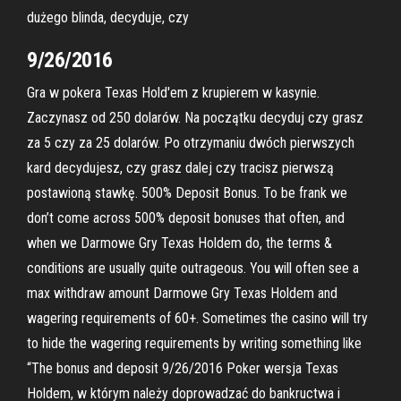
dużego blinda, decyduje, czy
9/26/2016
Gra w pokera Texas Hold'em z krupierem w kasynie.
Zaczynasz od 250 dolarów. Na początku decyduj czy grasz
za 5 czy za 25 dolarów. Po otrzymaniu dwóch pierwszych
kard decydujesz, czy grasz dalej czy tracisz pierwszą
postawioną stawkę. 500% Deposit Bonus. To be frank we
don’t come across 500% deposit bonuses that often, and
when we Darmowe Gry Texas Holdem do, the terms &
conditions are usually quite outrageous. You will often see a
max withdraw amount Darmowe Gry Texas Holdem and
wagering requirements of 60+. Sometimes the casino will try
to hide the wagering requirements by writing something like
“The bonus and deposit 9/26/2016 Poker wersja Texas
Holdem, w którym należy doprowadzać do bankructwa i