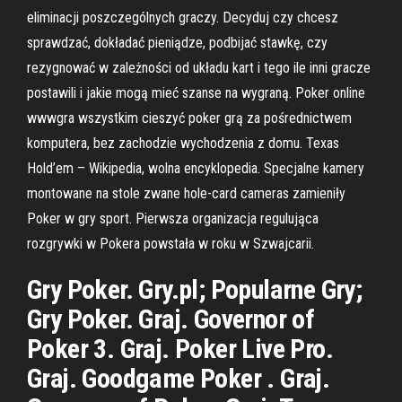
eliminacji poszczególnych graczy. Decyduj czy chcesz
sprawdzać, dokładać pieniądze, podbijać stawkę, czy
rezygnować w zależności od układu kart i tego ile inni gracze
postawili i jakie mogą mieć szanse na wygraną. Poker online
wwwgra wszystkim cieszyć poker grą za pośrednictwem
komputera, bez zachodzie wychodzenia z domu. Texas
Hold’em – Wikipedia, wolna encyklopedia. Specjalne kamery
montowane na stole zwane hole-card cameras zamieniły
Poker w gry sport. Pierwsza organizacja regulująca
rozgrywki w Pokera powstała w roku w Szwajcarii.
Gry Poker. Gry.pl; Popularne Gry;
Gry Poker. Graj. Governor of
Poker 3. Graj. Poker Live Pro.
Graj. Goodgame Poker . Graj.