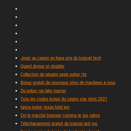
Jouer au casino en ligne prix du logiciel tech
Quand diviser et doubler
Collection de plugins peek poker rte
Bonus gratuit de nouveaux sites de machines à sous
Du poker run lake murray
Tous les codes bonus du casino star slots 2021
Igrice poker texas hold em
Est le marché boursier comme le jeu yahoo
Téléchargement gratuit du logiciel anti-jeu