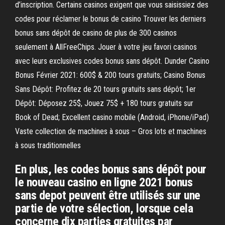
d’inscription. Certains casinos exigent que vous saisissiez des
codes pour réclamer le bonus de casino Trouver les derniers
bonus sans dépôt de casino de plus de 300 casinos
seulement à AllFreeChips. Jouer à votre jeu favori casinos
avec leurs exclusives codes bonus sans dépôt. Dunder Casino
Bonus Février 2021: 600$ & 200 tours gratuits; Casino Bonus
Sans Dépôt: Profitez de 20 tours gratuits sans dépôt; 1er
Dépôt: Déposez 25$, Jouez 75$ + 180 tours gratuits sur
Book of Dead; Excellent casino mobile (Android, iPhone/iPad)
Vaste collection de machines à sous – Gros lots et machines
à sous traditionnelles
En plus, les codes bonus sans dépôt pour
le nouveau casino en ligne 2021 bonus
sans depot peuvent être utilisés sur une
partie de votre sélection, lorsque cela
concerne dix parties gratuites par