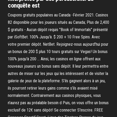
conquête est
Coupons gratuits populaires au Canada -Février 2021. Casinos
82 disponible pour les joueurs situés au Canada; Plus de 2,400
$ gratuits - Aucun dépôt requis "Book of Immortals" présenté
par iSoftBet. 100% Jusqu'à. $ 200 + 10 Free Spins. Avec
votre premier dépôt. NetBet. Rejoignez-nous aujourd'hui pour
un bonus de 200 $ plus 10 tours gratuits sur Vegas! Un bonus
100% jusqu'à 200 … Ainsi, les casinos en ligne offrent aux
nouveaux joueurs un bonus sans dépôt. Il leur permettra entre
autres de miser sur les jeux qui les intéressent et de visiter la
galerie de jeux de la plateforme. S’ils gagnent alors à un jeu,
ils pourront retirer leurs gains comme s’ils avaient misé
normalement. Contrairement aux casinos physiques, vous
n’aurez pas au préalable besoin d Puis, on vous offre un bonus
exclusif de 12€ sans dépôt! Se connecter S'inscrire. FREE