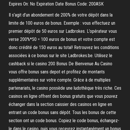
Expires On: No Expiration Date Bonus Code: 200ASK
Il s’agit d’un abondement de 200% de votre dépôt dans la
limite de 100 euros de bonus. Exemple : vous effectuez un
premier dépôt de 50 euros sur Ladbrokes. L’opérateur vous
verse 200%*50 = 100 euros de bonus et votre compte est
donc crédité de 150 euros au total! Retrouvez les conditions
associées à ce bonus sur le site Ladbrokes.be. Utilisez le
cashback si le casino 200 Bonus De Bienvenue Au Casino
vous offre bonus sans depot et profitez de montants
supplémentaires sur votre compte. Grâce à de multiples
partenariats, le casino possède une ludothèque très riche. Ces
casinos en ligne offrent des bonus gratuits que vous pouvez
échanger dans la section caissier des casinos en ligne en
entrant un code bonus sans dépôt. Tous les bonus de cette
section ont un code bonus. Copiez le code bonus, échangez-
le dans le casino, puis vous recevrez instantanément un bonus