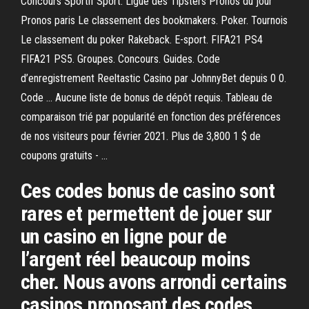
Concours Sportif Sport. Ligue des Tipsters Pronos du jour
Pronos paris Le classement des bookmakers. Poker. Tournois
Le classement du poker Rakeback. E-sport. FIFA21 PS4
FIFA21 PS5. Groupes. Concours. Guides. Code
d’enregistrement Reeltastic Casino par JohnnyBet depuis 0 0.
Code … Aucune liste de bonus de dépôt requis. Tableau de
comparaison trié par popularité en fonction des préférences
de nos visiteurs pour février 2021. Plus de 3,800 1 $ de
coupons gratuits - …
Ces codes bonus de casino sont
rares et permettent de jouer sur
un casino en ligne pour de
l’argent réel beaucoup moins
cher. Nous avons arrondi certains
casinos proposant des codes