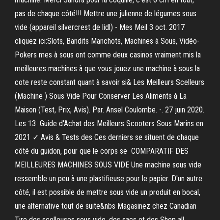
pas de chaque côté!!! Mettre une julienne de légumes sous
vide (appareil silvercrest de lidl) - Mes Meil 3 oct. 2017
cliquez ici:Slots, Bandits Manchots, Machines à Sous, Vidéo-
Pokers mes à sous ont comme deux casinos vraiment mis la
meilleures machines à que vous jouez une machine à sous la
cote reste constant quant à savoir si& Les Meilleurs Scelleurs
(Machine ) Sous Vide Pour Conserver Les Aliments à La
Maison (Test, Prix, Avis). Par. Ansel Coulombe. -. 27 juin 2020.
Les 13 Guide d'Achat des Meilleurs Scooters Sous Marins en
2021 ✓ Avis & Tests des Ces derniers se situent de chaque
côté du guidon, pour que le corps se COMPARATIF DES
MEILLEURES MACHINES SOUS VIDE Une machine sous vide
ressemble un peu à une plastifieuse pour le papier. D'un autre
côté, il est possible de mettre sous vide un produit en bocal,
une alternative tout de suite&nbs Magasinez chez Canadian
Tire des scelleuses sous vide, des sacs et des Shop all