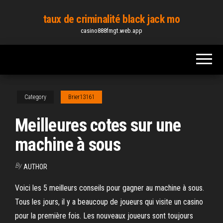
Skip
taux de criminalité black jack mo
to
casino888fmgt.web.app
the
content
Category
Brier13161
Meilleures cotes sur une
machine à sous
By
AUTHOR
Voici les 5 meilleurs conseils pour gagner au machine à sous.
Tous les jours, il y a beaucoup de joueurs qui visite un casino
pour la première fois. Les nouveaux joueurs sont toujours