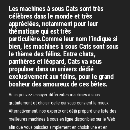
Les machines à sous Cats sont très
célèbres dans le monde et très
appréciées, notamment pour leur
thématique qui est très
particulière.Comme leur nom l’indique si
bien, les machines à sous Cats sont sous
le thème des félins. Entre chats,
panthères et léopard, Cats va vous
propulser dans un univers dédié
exclusivement aux félins, pour le grand
bonheur des amoureux de ces bêtes.
Vous pouvez essayer différentes machines à sous
gratuitement et choisir celle qui vous convient le mieux.
Alternativement, nos experts ont déjà préparé une liste des
meilleures machines à sous en ligne disponibles sur le Web
afin que vous puissiez simplement en choisir une et en