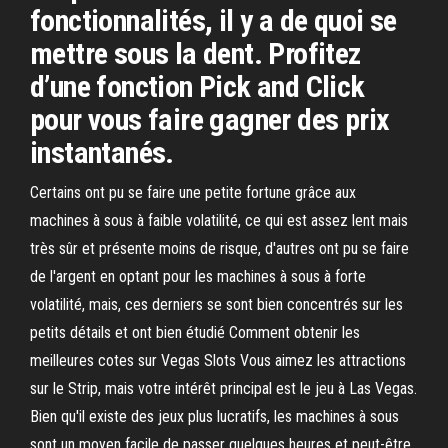
fonctionnalités, il y a de quoi se
mettre sous la dent. Profitez
d’une fonction Pick and Click
pour vous faire gagner des prix
instantanés.
Certains ont pu se faire une petite fortune grâce aux
machines à sous à faible volatilité, ce qui est assez lent mais
très sûr et présente moins de risque, d'autres ont pu se faire
de l'argent en optant pour les machines à sous à forte
volatilité, mais, ces derniers se sont bien concentrés sur les
petits détails et ont bien étudié Comment obtenir les
meilleures cotes sur Vegas Slots Vous aimez les attractions
sur le Strip, mais votre intérêt principal est le jeu à Las Vegas.
Bien qu'il existe des jeux plus lucratifs, les machines à sous
sont un moyen facile de passer quelques heures et peut-être