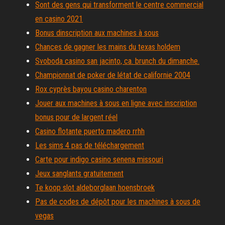
Sont des gens qui transforment le centre commercial
en casino 2021
Bonus dinscription aux machines à sous
Chances de gagner les mains du texas holdem
Svoboda casino san jacinto, ca. brunch du dimanche.
Championnat de poker de létat de californie 2004
Rox cyprès bayou casino charenton
Jouer aux machines à sous en ligne avec inscription
bonus pour de largent réel
Casino flotante puerto madero rrhh
Les sims 4 pas de téléchargement
Carte pour indigo casino senena missouri
Jeux sanglants gratuitement
Te koop slot aldeborglaan hoensbroek
Pas de codes de dépôt pour les machines à sous de
vegas