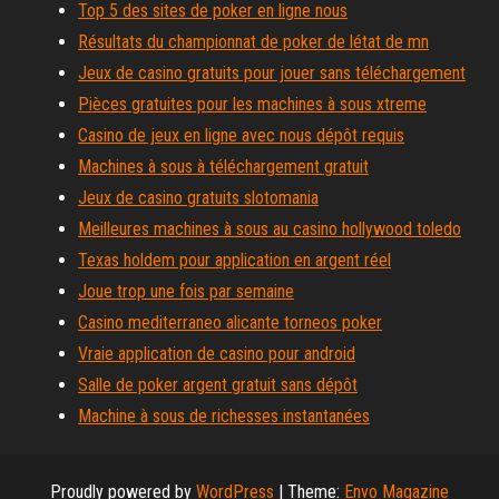
Top 5 des sites de poker en ligne nous
Résultats du championnat de poker de létat de mn
Jeux de casino gratuits pour jouer sans téléchargement
Pièces gratuites pour les machines à sous xtreme
Casino de jeux en ligne avec nous dépôt requis
Machines à sous à téléchargement gratuit
Jeux de casino gratuits slotomania
Meilleures machines à sous au casino hollywood toledo
Texas holdem pour application en argent réel
Joue trop une fois par semaine
Casino mediterraneo alicante torneos poker
Vraie application de casino pour android
Salle de poker argent gratuit sans dépôt
Machine à sous de richesses instantanées
Proudly powered by
WordPress
|
Theme:
Envo Magazine