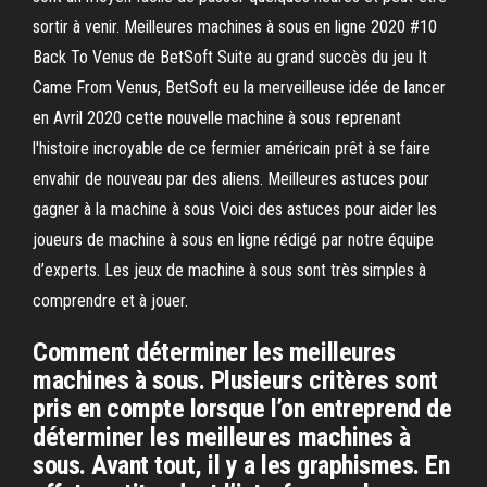
sortir à venir. Meilleures machines à sous en ligne 2020 #10
Back To Venus de BetSoft Suite au grand succès du jeu It
Came From Venus, BetSoft eu la merveilleuse idée de lancer
en Avril 2020 cette nouvelle machine à sous reprenant
l'histoire incroyable de ce fermier américain prêt à se faire
envahir de nouveau par des aliens. Meilleures astuces pour
gagner à la machine à sous Voici des astuces pour aider les
joueurs de machine à sous en ligne rédigé par notre équipe
d’experts. Les jeux de machine à sous sont très simples à
comprendre et à jouer.
Comment déterminer les meilleures
machines à sous. Plusieurs critères sont
pris en compte lorsque l’on entreprend de
déterminer les meilleures machines à
sous. Avant tout, il y a les graphismes. En