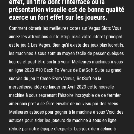
effet, un titre dont l’interface ou la
présentation visuelle est de bonne qualité
exerce un fort effet sur les joueurs.
Comment obtenir les meilleures cotes sur Vegas Slots Vous
aimez les attractions sur le Strip, mais votre intérêt principal
est le jeu à Las Vegas. Bien qu'il existe des jeux plus lucratifs,
les machines à sous sont un moyen facile de passer quelques
heures et peut-être sortir à venir. Meilleures machines à sous
en ligne 2020 #10 Back To Venus de BetSoft Suite au grand
succès du jeu It Came From Venus, BetSoft eu la
merveilleuse idée de lancer en Avril 2020 cette nouvelle
machine à sous reprenant l'histoire incroyable de ce fermier
américain prêt à se faire envahir de nouveau par des aliens.
Meilleures astuces pour gagner à la machine à sous Voici des
astuces pour aider les joueurs de machine à sous en ligne
rédigé par notre équipe d’experts. Les jeux de machine à