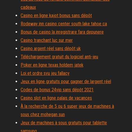
cadeaux
Casino en ligne kajot bonus sans dépôt
Rodeway inn casino center south lake tahoe ca
Bonus de casino la inregistrare fara depunere
Casino tranchant luc sur mer
Casino argent réel sans dépôt uk
Téléchargement gratuit du logiciel anti-jeu
Poker en ligne texas holdem jatek
Loi et ordre svu jeu fallacy
Jeux en ligne gratuits pour gagner de largent réel
Codes de bonus 24vip sans dépôt 2021
Casino slot en ligne palais de vacances
À la recherche de 5 ou 6 super jeux de machines à
sous chez mohegan sun
Jeux de machines à sous gratuits pour tablette
samsung