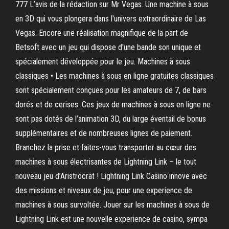
777 L’avis de la rédaction sur Mr Vegas. Une machine à sous
en 3D qui vous plongera dans l'univers extraordinaire de Las
Vegas. Encore une réalisation magnifique de la part de
Betsoft avec un jeu qui dispose d'une bande son unique et
spécialement développée pour le jeu. Machines à sous
classiques • Les machines à sous en ligne gratuites classiques
sont spécialement conçues pour les amateurs de 7, de bars
dorés et de cerises. Ces jeux de machines à sous en ligne ne
sont pas dotés de l’animation 3D, du large éventail de bonus
supplémentaires et de nombreuses lignes de paiement.
Branchez la prise et faites-vous transporter au cœur des
machines à sous électrisantes de Lightning Link – le tout
nouveau jeu d’Aristrocrat ! Lightning Link Casino innove avec
des missions et niveaux de jeu, pour une experience de
machines à sous survoltée. Jouer sur les machines à sous de
Lightning Link est une nouvelle experience de casino, sympa