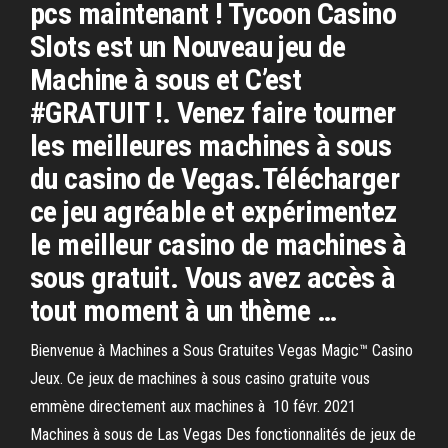
pcs maintenant ! Tycoon Casino
Slots est un Nouveau jeu de
Machine à sous et C’est
#GRATUIT !. Venez faire tourner
les meilleures machines à sous
du casino de Vegas.Télécharger
ce jeu agréable et expérimentez
le meilleur casino de machines à
sous gratuit. Vous avez accès à
tout moment à un thème …
Bienvenue à Machines a Sous Gratuites Vegas Magic™ Casino
Jeux. Ce jeux de machines à sous casino gratuite vous
emmène directement aux machines à 10 févr. 2021
Machines à sous de Las Vegas Des fonctionnalités de jeux de