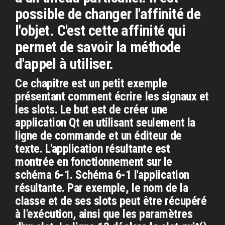
possible de changer l'affinité de
l'objet. C'est cette affinité qui
permet de savoir la méthode
d'appel à utiliser.
Ce chapitre est un petit exemple
présentant comment écrire les signaux et
les slots. Le but est de créer une
application Qt en utilisant seulement la
ligne de commande et un éditeur de
texte. L'application résultante est
montrée en fonctionnement sur le
schéma 6-1. Schéma 6-1 l'application
résultante. Par exemple, le nom de la
classe et de ses slots peut être récupéré
à l'exécution, ainsi que les paramètres