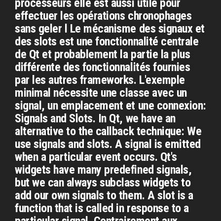
processeurs elle est aussi utile pour
effectuer les opérations chronophages
sans geler l Le mécanisme des signaux et
des slots est une fonctionnalité centrale
de Qt et probablement la partie la plus
différente des fonctionnalités fournies
par les autres frameworks. L'exemple
minimal nécessite une classe avec un
signal, un emplacement et une connexion:
Signals and Slots. In Qt, we have an
alternative to the callback technique: We
use signals and slots. A signal is emitted
when a particular event occurs. Qt's
widgets have many predefined signals,
but we can always subclass widgets to
add our own signals to them. A slot is a
function that is called in response to a