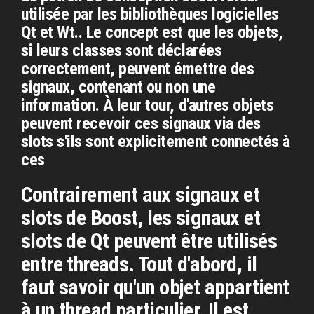
utilisée par les bibliothèques logicielles
Qt et Wt.. Le concept est que les objets,
si leurs classes sont déclarées
correctement, peuvent émettre des
signaux, contenant ou non une
information. À leur tour, d'autres objets
peuvent recevoir ces signaux via des
slots s'ils sont explicitement connectés à
ces
Contrairement aux signaux et
slots de Boost, les signaux et
slots de Qt peuvent être utilisés
entre threads. Tout d'abord, il
faut savoir qu'un objet appartient
à un thread particulier. Il est