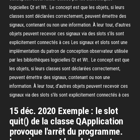
logicielles Qt et Wt.. Le concept est que les objets, si leurs
classes sont déclarées correctement, peuvent émettre des
signaux, contenant ou non une information. À leur tour, d'autres
objets peuvent recevoir ces signaux via des slots s'ils sont
explicitement connectés à ces Les signaux et slots sont une
implémentation du patron de conception observateur utilisée
par les bibliothèques logicielles Qt et Wt.. Le concept est que
les objets, si leurs classes sont déclarées correctement,
peuvent émettre des signaux, contenant ou non une
information. À leur tour, d'autres objets peuvent recevoir ces
signaux via des slots s'ils sont explicitement connectés à ces
15 déc. 2020 Exemple : le slot
quit() de la classe QApplication
provoque l'arrêt du programme.