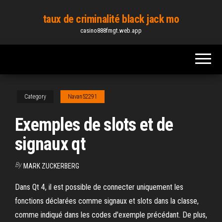
Skip
taux de criminalité black jack mo
to
casino888fmgt.web.app
the
content
Category
Navan52291
Exemples de slots et de
signaux qt
By
MARK ZUCKERBERG
Dans Qt 4, il est possible de connecter uniquement les
fonctions déclarées comme signaux et slots dans la classe,
comme indiqué dans les codes d'exemple précédant. De plus,