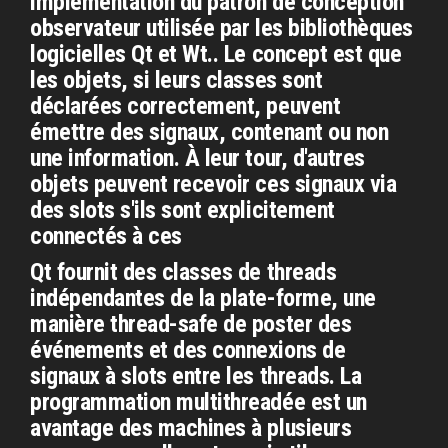
implémentation du patron de conception
observateur utilisée par les bibliothèques
logicielles Qt et Wt.. Le concept est que
les objets, si leurs classes sont
déclarées correctement, peuvent
émettre des signaux, contenant ou non
une information. À leur tour, d'autres
objets peuvent recevoir ces signaux via
des slots s'ils sont explicitement
connectés à ces
Qt fournit des classes de threads
indépendantes de la plate-forme, une
manière thread-safe de poster des
événements et des connexions de
signaux à slots entre les threads. La
programmation multithreadée est un
avantage des machines à plusieurs