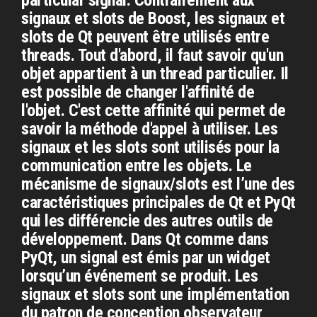
particular signal. Contrairement aux
signaux et slots de Boost, les signaux et
slots de Qt peuvent être utilisés entre
threads. Tout d'abord, il faut savoir qu'un
objet appartient à un thread particulier. Il
est possible de changer l'affinité de
l'objet. C'est cette affinité qui permet de
savoir la méthode d'appel à utiliser. Les
signaux et les slots sont utilisés pour la
communication entre les objets. Le
mécanisme de signaux/slots est l’une des
caractéristiques principales de Qt et PyQt
qui les différencie des autres outils de
développement. Dans Qt comme dans
PyQt, un signal est émis par un widget
lorsqu’un événement se produit. Les
signaux et slots sont une implémentation
du patron de conception observateur